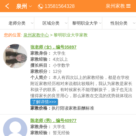
泉州
泉州家教
13581564328
老师分类
区域分类
黎明职业大学
性别分类
您的位置:
泉州家教中心
>
黎明职业大学家教
张老师 (女)，编号35897
家教身份：
大学生
家教经验：
4次以上
擅长科目：
小学数学
家教积分：
12分
个人简介：
本人有四次以上的家教经验，都是在学校
附近家教经历相对来说都比较顺利，我认为家教是家长
和孩子的联系，有时候家长不能理解孩子，孩子也无法
懂得家长的良苦用心，那么家教在交流的优势就体现出
来了，因为我们都是学生，不存在代沟。我会根据学生
了解详情>>>
的学习特点，哪些方面薄弱，定一套系统性的教学方
家教价格：
执行陪读家教薪酬标准
案，在讲解前我会先自己熟透知识点，研究用更简单的
方法教授给孩子，让孩子清楚理解知识。让自己的努力
陈老师 (男)，编号40977
让孩子学有所成，快乐学习。
家教身份：
大学生
家教经验：
暂无经验