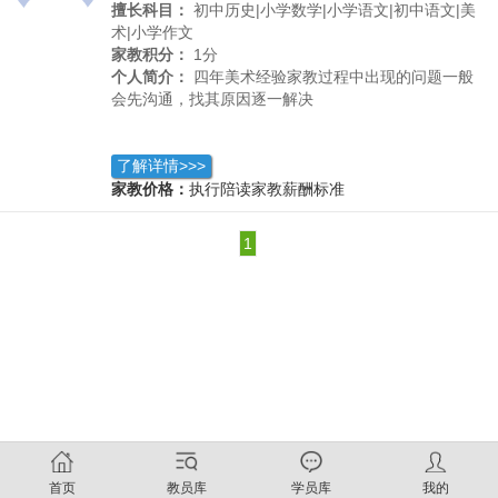
擅长科目：
初中历史|小学数学|小学语文|初中语文|美
术|小学作文
家教积分：
1分
个人简介：
四年美术经验家教过程中出现的问题一般
会先沟通，找其原因逐一解决
了解详情>>>
家教价格：
执行陪读家教薪酬标准
1
首页
教员库
学员库
我的