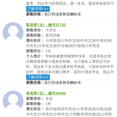
效率。列出学习的薄弱点，逐一攻克。课后的有效学习
和训练是和普通学生拉开距离的关键所在。
了解详情>>>
家教价格：
执行陪读家教薪酬标准
陈老师 (女)，编号37742
家教身份：
大学生
家教经验：
暂无经验
擅长科目：
小学陪读|小学作文|初中语文|初中英语|初
中作文|小学语文|初中生物|初中地理|小学英语
家教积分：
1分
个人简介：
学科的家教经验暂时没有，但是有多次担
任舞蹈老师教小朋友的经验。当小朋友上课状态不好
时，我会私下去与其沟通并给予鼓励，小朋友动作学不
好时，我也会多次耐心教学，直到小朋友学会。我认为
教育是一朵云唤醒另一朵云，不能粗暴对待学生，要把
了解详情>>>
学生动作朋友，无论他们年纪多小，他们都是一个独立
家教价格：
执行陪读家教薪酬标准
的人，我们要尊重他。在教知识的同时也要教育学生为
人处世的道理。
林老师 (女)，编号36496
家教身份：
专业
家教经验：
1年
擅长科目：
高中地理|高中历史|小学英语|高中政治|初
中作文|小学语文|小学作文|小学数学|初中政治|小学陪