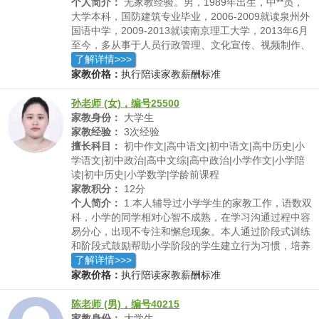
个人简介：
无家教经验。男，1989年出生，中**员，
大学本科，国防建筑专业毕业，2006-2009就读泉州外
国语中学，2009-2013就读南京理工大学，2013年6月
至今，多从事于人员行政管理、文化宣传、视频制作、
活动筹划等工作，具有一定的文字功底。比较精通初高
了解详情>>>
中各科知识，长期担任科代表，参加过多次全国竞赛，
家教价格：
执行陪读家教薪酬标准
但名次不多。本人责任心强，综合素质较高，目前处于
无职状态，可随时上岗工作。
孙老师 (女)，编号25500
家教身份：
大学生
家教经验：
3次经验
擅长科目：
初中作文|高中语文|初中语文|高中历史|小
学语文|初中政治|高中文综|高中政治|小学作文|小学陪
读|初中历史|小学数学|学龄前课程
家教积分：
12分
个人简介：
1.本人辅导过小学学生的家教工作，语数双
科，小学的同学相对心智不成熟，在学习沟通过程中容
易分心，出现不专注和懈怠现象。本人通过阶段式训练
和阶段式鼓励帮助小学阶段的学生建立行为习惯，培养
学习动力和专注力，不只达到成绩提高效果，还帮助他
了解详情>>>
们形成良好习惯。2.本人辅导过高中学生的家教工作。
家教价格：
执行陪读家教薪酬标准
那最近一次而言，年初疫情期间，本人曾辅导高三在读
生进行网上的语文线上辅导工作，积累了一定的线上辅
陈老师 (男)，编号40215
导经验。高中阶段的学生容易在方式方法及对策上出现
家教身份：
大学生