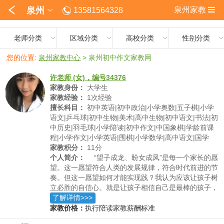
泉州
泉州家教
13581564328
老师分类
区域分类
高校分类
性别分类
您的位置:
泉州家教中心
>
泉州初中作文家教网
许老师 (女)，编号34376
家教身份：
大学生
家教经验：
1次经验
擅长科目：
初中英语|初中政治|小学奥数|五子棋|小学
语文|乒乓球|初中生物|美术|高中生物|初中语文|书法|初
中历史|羽毛球|小学陪读|初中作文|中国象棋|学龄前课
程|小学作文|小学英语|围棋|小学数学|高中语文|国学
家教积分：
11分
个人简介：
“望子成龙、盼女成凤”是每一个家长的愿
望。这一愿望符合人类的发展规律，符合时代前进的节
奏。但这一愿望如何才能实现践？我认为应该让孩子树
立必胜的自信心。就是让孩子相信自己是最棒的孩子，
无论是学习还是做任何事情，始终让孩子树立“我能
了解详情>>>
行、我能做到”的信念。同时教育孩子相信学校，相信
家教价格：
执行陪读家教薪酬标准
老师，相信社会的发展会一天比一天更美好，始终使孩