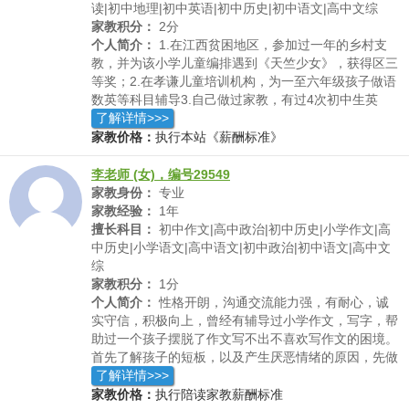
读|初中地理|初中英语|初中历史|初中语文|高中文综
家教积分：
2分
个人简介：
1.在江西贫困地区，参加过一年的乡村支
教，并为该小学儿童编排遇到《天竺少女》，获得区三
等奖；2.在孝谦儿童培训机构，为一至六年级孩子做语
数英等科目辅导3.自己做过家教，有过4次初中生英
语、语文、数学辅导经验以及一年级幼小衔接辅导经验
了解详情>>>
家教价格：
执行本站《薪酬标准》
李老师 (女)，编号29549
家教身份：
专业
家教经验：
1年
擅长科目：
初中作文|高中政治|初中历史|小学作文|高
中历史|小学语文|高中语文|初中政治|初中语文|高中文
综
家教积分：
1分
个人简介：
性格开朗，沟通交流能力强，有耐心，诚
实守信，积极向上，曾经有辅导过小学作文，写字，帮
助过一个孩子摆脱了作文写不出不喜欢写作文的困境。
首先了解孩子的短板，以及产生厌恶情绪的原因，先做
心理疏导，然后从孩子的兴趣点入手，养成良好的阅读
了解详情>>>
和做读书笔记的习惯，首先从模仿做起，再从中慢慢形
家教价格：
执行陪读家教薪酬标准