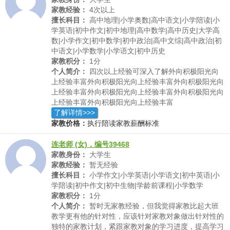
误差，心态问题也会影响他们的学习思绪。在年龄跨度
家教经验：
4次以上
上，本人与高中学生年龄差距小，能够比较准确的把握
擅长科目：
高中地理|小学奥数|高中语文|小学陪读|小
高中学生群体的思想动态，也能更好的进行良好沟通，
学英语|初中作文|初中地理|高中数学|高中历史|大学高
并且能够通过经验和方法分析，在高中阶段点对点面对
数|小学作文|初中数学|初中政治|高中文综|高中政治|初
面，给出针对性的方法建议和教学指导，效果显著。3.
中语文|小学数学|小学语文|初中历史
本人曾辅导过多个学生的作文，演讲和播音主持项目，
家教积分：
1分
如有需要，可额外进行辅导沟通。
个人简介：
四次以上经验可深入了解外向积极阳光向
上经验丰富外向积极阳光向上经验丰富外向积极阳光向
上经验丰富外向积极阳光向上经验丰富外向积极阳光向
上经验丰富外向积极阳光向上经验丰富
了解详情>>>
家教价格：
执行陪读家教薪酬标准
连老师 (女)，编号39468
家教身份：
大学生
家教经验：
暂无经验
擅长科目：
小学作文|小学英语|小学语文|初中英语|小
学陪读|初中作文|初中生物|学龄前课程|小学数学
家教积分：
1分
个人简介：
暂时无家教经验，但我觉得家教比起大班
教学更有他的针对性，应该针对家教对象做出针对性的
独特的家教计划，紧跟家教对象的学习进度，提高学习