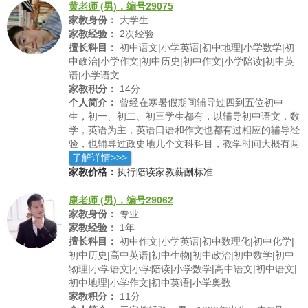
子保持一种乐观向上、积极进取的心态。特别是在学习
黄老师 (男)，编号29075
受到挫折的时候，更需要积极的鼓励，让孩子能够正确
家教身份：
大学生
对待学习中的遇到的一切不如意和困难，逐渐地锻造出
家教经验：
2次经验
孩子胜不骄败不馁的思想品格。只有这样，才能使孩子
擅长科目：
初中语文|小学英语|初中地理|小学数学|初
自强自立，不怕失败。
中政治|小学作文|初中历史|初中作文|小学陪读|初中英
语|小学语文
家教积分：
14分
个人简介：
曾经在寒暑假期间辅导过四到五位初中
生，初一、初二、初三学生都有，以辅导初中语文，数
学，英语为主，英语口语和作文也都有过相应的辅导经
验，也辅导过政史地几个文科科目，教学时间大概有两
个月左右，和学生能够有较好的沟通交流，在教学实践
了解详情>>>
中也相应积累了一定教学经验，学生的后续反馈也较良
家教价格：
执行陪读家教薪酬标准
好
康老师 (男)，编号29062
家教身份：
专业
家教经验：
1年
擅长科目：
初中作文|小学英语|初中数理化|初中化学|
初中历史|高中英语|初中生物|初中政治|初中数学|初中
物理|小学语文|小学陪读|小学数学|高中语文|初中语文|
初中地理|小学作文|初中英语|小学奥数
家教积分：
11分