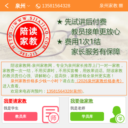
泉州
泉州家教
13581564328
陪读家教网-泉州家教网，专业为泉州家长推荐上门一对一家教，
家教费一次一结，不用买课时，不用买套餐，用效果说话。陪读家教
的教员责任心强、讲解耐心，提高快，家教价格全泉州更实惠！
泉州家教价格多少钱一小时？
请点击
《2026泉州家教价格参考》
进入查看。
欢迎来电咨询预约：
13581564328(泉州)
。
我要请家教
我要做家教
我是学生
我是老师
教员库
学员库