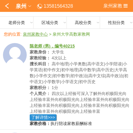
泉州
泉州家教
13581564328
老师分类
区域分类
高校分类
性别分类
您的位置:
泉州家教中心
>
泉州大学高数家教网
陈老师 (男)，编号40215
家教身份：
大学生
家教经验：
4次以上
擅长科目：
高中地理|小学奥数|高中语文|小学陪读|小
学英语|初中作文|初中地理|高中数学|高中历史|大学高
数|小学作文|初中数学|初中政治|高中文综|高中政治|初
中语文|小学数学|小学语文|初中历史
家教积分：
1分
个人简介：
四次以上经验可深入了解外向积极阳光向
上经验丰富外向积极阳光向上经验丰富外向积极阳光向
上经验丰富外向积极阳光向上经验丰富外向积极阳光向
上经验丰富外向积极阳光向上经验丰富
了解详情>>>
家教价格：
执行陪读家教薪酬标准