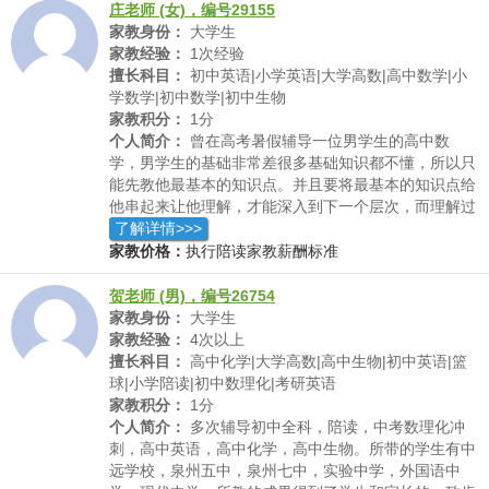
庄老师 (女)，编号29155
家教身份：
大学生
家教经验：
1次经验
擅长科目：
初中英语|小学英语|大学高数|高中数学|小
学数学|初中数学|初中生物
家教积分：
1分
个人简介：
曾在高考暑假辅导一位男学生的高中数
学，男学生的基础非常差很多基础知识都不懂，所以只
能先教他最基本的知识点。并且要将最基本的知识点给
他串起来让他理解，才能深入到下一个层次，而理解过
程中就需要对课本中的例题不断重复强调使他能真正理
了解详情>>>
解了。因为原本分数偏低，所以后来分数进步就很快，
家教价格：
执行陪读家教薪酬标准
从原先三四十分提升到了六七十分。
贺老师 (男)，编号26754
家教身份：
大学生
家教经验：
4次以上
擅长科目：
高中化学|大学高数|高中生物|初中英语|篮
球|小学陪读|初中数理化|考研英语
家教积分：
1分
个人简介：
多次辅导初中全科，陪读，中考数理化冲
刺，高中英语，高中化学，高中生物。所带的学生有中
远学校，泉州五中，泉州七中，实验中学，外国语中