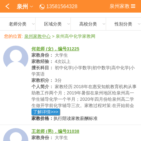
泉州
泉州家教
13581564328
老师分类
区域分类
高校分类
性别分类
您的位置:
泉州家教中心
>
泉州高中化学家教网
何老师 (女)，编号31225
家教身份：
大学生
家教经验：
4次以上
擅长科目：
初中化学|小学数学|初中数学|高中化学|小
学英语
家教积分：
3分
个人简介：
家教经历:2018年在惠安知航教育机构从事
助教工作两个月；2019年暑假在泉州地区给泉州高一
学生辅导化学一个半月；2020年四月份给泉州高二学
生做开学前化学辅导三次。家教过程对策:在开始前会
全面了解学生该学科的学习情况，通过学生的考试或者
了解详情>>>
练习来判断学生该学科的弱点，根据学生的弱点提出对
家教价格：
执行陪读家教薪酬标准
应的解决方法，并与学生讨论。在教学过程开始阶段，
我会多次和学生确认我的教学方法是否适合他，如果学
王老师 (男)，编号31038
生提出问题，我会调整自己的教学方法。家教效果:通
家教身份：
大学生