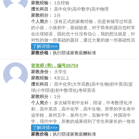
过之前的家教，学生家长给出的反馈是学生对该科目的
家教经验：
1次经验
学习更加感兴趣，学习成绩也有所提高，学生也有再次
擅长科目：
高中化学|高中数学|高中物理
找我继续当家教的意愿。
家教积分：
1分
个人简介：
没有正式的家教经验，但是有辅导过邻居
的小孩，小孩初中，基础较差，对于简单的题目也时常
会出现错误，因此也十分没有信心，我的想法就是，针
对性的做一些基础的题目，通过大量的做一些基础性且
简单的题目，要求其在在保证做题速度的同时，能够保
了解详情>>>
证正确率，这也极大的培养了他的信心，从及格线边缘
家教价格：
执行陪读家教薪酬标准
成功拉到75分左右
贺老师 (男)，编号26754
家教身份：
大学生
家教经验：
4次以上
擅长科目：
高中化学|大学高数|高中生物|初中英语|篮
球|小学陪读|初中数理化|考研英语
家教积分：
1分
个人简介：
多次辅导初中全科，陪读，中考数理化冲
刺，高中英语，高中化学，高中生物。所带的学生有中
远学校，泉州五中，泉州七中，实验中学，外国语中
学，现代中学，所教的成果得到了学生和家长的一致肯
定，教学言语简单易懂，将抽象难懂的知识点与生活实
了解详情>>>
际联系起来，让孩子更为直接的了解。教学有耐心有责
家教价格：
执行陪读家教薪酬标准