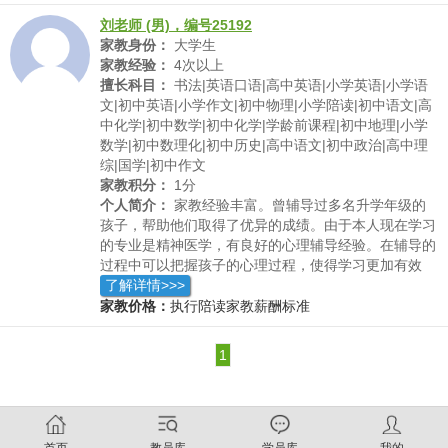
任心，认真严谨。
刘老师 (男)，编号25192
家教身份：
大学生
家教经验：
4次以上
擅长科目：
书法|英语口语|高中英语|小学英语|小学语
文|初中英语|小学作文|初中物理|小学陪读|初中语文|高
中化学|初中数学|初中化学|学龄前课程|初中地理|小学
数学|初中数理化|初中历史|高中语文|初中政治|高中理
综|国学|初中作文
家教积分：
1分
个人简介：
家教经验丰富。曾辅导过多名升学年级的
孩子，帮助他们取得了优异的成绩。由于本人现在学习
的专业是精神医学，有良好的心理辅导经验。在辅导的
过程中可以把握孩子的心理过程，使得学习更加有效
率。电话
了解详情>>>
家教价格：
执行陪读家教薪酬标准
1