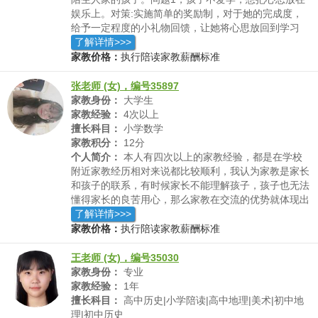
娱乐上。对策:实施简单的奖励制，对于她的完成度，
给予一定程度的小礼物回馈，让她将心思放回到学习
上。问题2，孩子容易把讲过的内容搞混。对策:将知识
了解详情>>>
系统的整理一遍，方便孩子复习，以及对所学的内容有
家教价格：
执行陪读家教薪酬标准
深刻的印象与运用。问题3，孩子对于我留下的作业完
成情况较差。对策:有针对性的留作业，针对孩子不会
张老师 (女)，编号35897
的地方出题，并给予一道例题，孩子的效率有很大的提
家教身份：
大学生
升
家教经验：
4次以上
擅长科目：
小学数学
家教积分：
12分
个人简介：
本人有四次以上的家教经验，都是在学校
附近家教经历相对来说都比较顺利，我认为家教是家长
和孩子的联系，有时候家长不能理解孩子，孩子也无法
懂得家长的良苦用心，那么家教在交流的优势就体现出
来了，因为我们都是学生，不存在代沟。我会根据学生
了解详情>>>
的学习特点，哪些方面薄弱，定一套系统性的教学方
家教价格：
执行陪读家教薪酬标准
案，在讲解前我会先自己熟透知识点，研究用更简单的
方法教授给孩子，让孩子清楚理解知识。让自己的努力
王老师 (女)，编号35030
让孩子学有所成，快乐学习。
家教身份：
专业
家教经验：
1年
擅长科目：
高中历史|小学陪读|高中地理|美术|初中地
理|初中历史