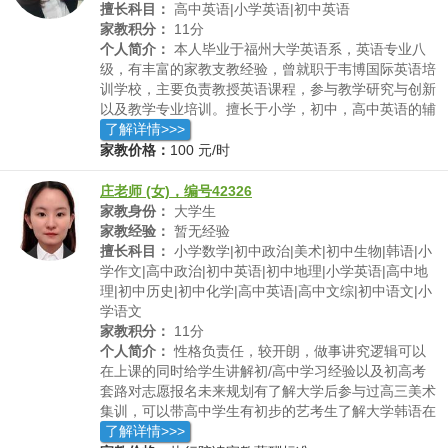
型，在给学生讲解前，自己要熟透于心，运用易于理解
擅长科目：
高中英语|小学英语|初中英语
的方式，做到1举反3的效果。再有就是，以我自己阳光
家教积分：
11分
活跃的特点达到1个积极引导的作用，全面促进身心健
个人简介：
本人毕业于福州大学英语系，英语专业八
康。我对家教的期望就是，自己的努力让学生学有所
级，有丰富的家教支教经验，曾就职于韦博国际英语培
成，健康快乐学习、成长。
训学校，主要负责教授英语课程，参与教学研究与创新
以及教学专业培训。擅长于小学，初中，高中英语的辅
导。有意向补习英语者欢迎联系我，上门一对一辅导。
了解详情>>>
家教价格：
100 元/时
庄老师 (女)，编号42326
家教身份：
大学生
家教经验：
暂无经验
擅长科目：
小学数学|初中政治|美术|初中生物|韩语|小
学作文|高中政治|初中英语|初中地理|小学英语|高中地
理|初中历史|初中化学|高中英语|高中文综|初中语文|小
学语文
家教积分：
11分
个人简介：
性格负责任，较开朗，做事讲究逻辑可以
在上课的同时给学生讲解初/高中学习经验以及初高考
套路对志愿报名未来规划有了解大学后参与过高三美术
集训，可以带高中学生有初步的艺考生了解大学韩语在
读，出国预备过英语四级，英语发音好大学绩点
了解详情>>>