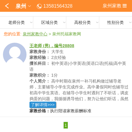
泉州
泉州家教
13581564328
老师分类
区域分类
高校分类
性别分类
您的位置:
泉州家教中心
>
泉州托福家教网
王老师 (男)，编号28808
家教身份：
大学生
家教经验：
2次经验
擅长科目：
初中英语|小学英语|英语口语|托福|高中英
语
家教积分：
1分
个人简介：
高中时期在泉州一补习机构做过辅导老
师，主要辅导小学生完成作业。高中暑假同时也辅导过
初高中学生英语。在辅导小学生时遇到了不听话，调皮
捣蛋的问题，我循循诱导他们，努力让他们听话，虽然
过程坎坷，但最后都能让他们静下心来学习
了解详情>>>
家教价格：
执行陪读家教薪酬标准
1