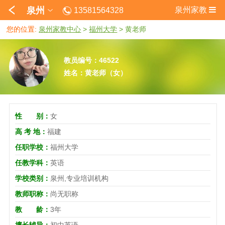
泉州
泉州家教
13581564328
您的位置:
泉州家教中心
>
福州大学
>
黄老师
教员编号：46522
姓名：黄老师（女）
性 别：
女
高 考 地：
福建
任职学校：
福州大学
任教学科：
英语
学校类别：
泉州,专业培训机构
教师职称：
尚无职称
教 龄：
3年
擅长辅导：
初中英语